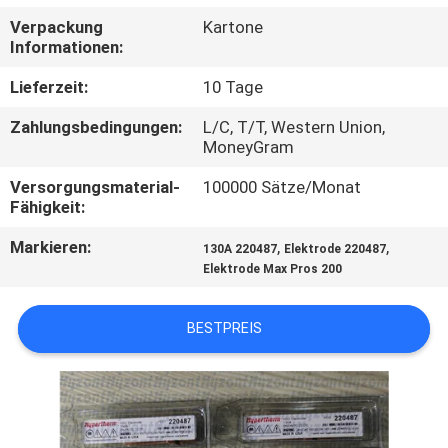
Verpackung
Kartone
QUALITÄTSKONTROLLE
Informationen:
Lieferzeit:
10 Tage
FORDERN
Zahlungsbedingungen:
L/C, T/T, Western Union,
SIE EIN
MoneyGram
ZITAT
Versorgungsmaterial-
100000 Sätze/Monat
Fähigkeit:
SITEMAP
Markieren:
,
,
130A 220487
Elektrode 220487
Elektrode Max Pros 200
DATENSCHUTZ-
BESTPREIS
BESTIMMUNGEN