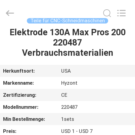
Hyzont(Shanghai)
Industrial
Technologies
Co.,Ltd..
All
Teile für CNC-Schneidmaschinen
Rights
Reserved.
Elektrode 130A Max Pros 200
HAUS
220487
PRODUKTE
Verbrauchsmaterialien
VIDEOS
Herkunftsort:
USA
Markenname:
Hyzont
ÜBER
Zertifizierung:
CE
UNS
Modellnummer:
220487
FABRIK-
Min Bestellmenge:
1sets
AUSFLUG
Preis:
USD 1 - USD 7