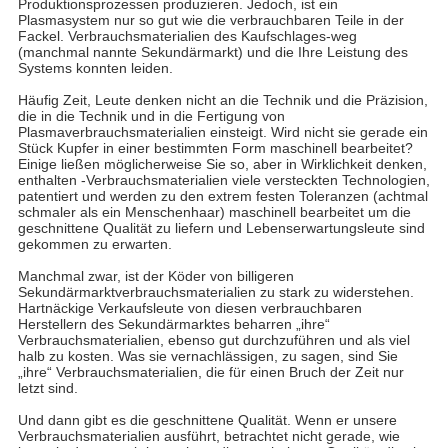
Produktionsprozessen produzieren. Jedoch, ist ein
Plasmasystem nur so gut wie die verbrauchbaren Teile in der
Fackel. Verbrauchsmaterialien des Kaufschlages-weg
(manchmal nannte Sekundärmarkt) und die Ihre Leistung des
Systems konnten leiden.
Häufig Zeit, Leute denken nicht an die Technik und die Präzision,
die in die Technik und in die Fertigung von
Plasmaverbrauchsmaterialien einsteigt. Wird nicht sie gerade ein
Stück Kupfer in einer bestimmten Form maschinell bearbeitet?
Einige ließen möglicherweise Sie so, aber in Wirklichkeit denken,
enthalten -Verbrauchsmaterialien viele versteckten Technologien,
patentiert und werden zu den extrem festen Toleranzen (achtmal
schmaler als ein Menschenhaar) maschinell bearbeitet um die
geschnittene Qualität zu liefern und Lebenserwartungsleute sind
gekommen zu erwarten.
Manchmal zwar, ist der Köder von billigeren
Sekundärmarktverbrauchsmaterialien zu stark zu widerstehen.
Hartnäckige Verkaufsleute von diesen verbrauchbaren
Herstellern des Sekundärmarktes beharren „ihre“
Verbrauchsmaterialien, ebenso gut durchzuführen und als viel
halb zu kosten. Was sie vernachlässigen, zu sagen, sind Sie
„ihre“ Verbrauchsmaterialien, die für einen Bruch der Zeit nur
letzt sind.
Und dann gibt es die geschnittene Qualität. Wenn er unsere
Verbrauchsmaterialien ausführt, betrachtet nicht gerade, wie