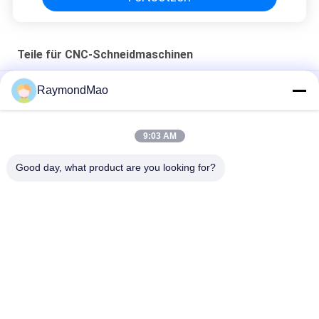
Teile für CNC-Schneidmaschinen
Plasmaschneiden-Fackel des Kupfer-50/60Hz
RaymondMao
Plasmaschneidende Fackel kühlt und 028872
Plasmaschneidendes Kühlwasser 1 Gallon/ 3.8Die
9:03 AM
420260 XPR170A-Plasmabrenner-Verbrauchsmaterialien
Good day, what product are you looking for?
Beliebte Kategorien
Alle
Ausschnitt-
Augenhöhlenschweißgerät
Schweißgerät
Rohr Zum 
Rohr-Schweißgerät
Tubesheet-
Schweißgerät