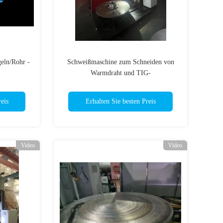
eln/Rohr -
Schweißmaschine zum Schneiden von
Warmdraht und TIG-
 Rohr zu
Schweißstromquelle für vertikale
ßmaschine
Verkleidungsanwendungen
eis
Erhalten Sie besten Preis
Video
Video