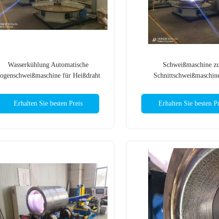
Wasserkühlung Automatische
Schweißmaschine z
ogenschweißmaschine für Heißdraht
Schnittschweißmaschin
und TIG Schweißstromquelle und
Wasserkühlung für
vielseitige Schweißanwendungen
Vertikalverkleidungen mit he
Erhalten Sie besten Preis
Erhalten Sie besten Pr