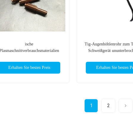
ische
Tig-Augenhöhlenrohr zum T
Plasmaschnittverbrauchsmaterialien
Schweißgerät ununterbroc
axpro 200 / HPR260XD / Powermax
Stromregelung
105 Düse und Halteverschluss
Erhalten Sie besten Preis
Erhalten Sie besten Pr
1
2