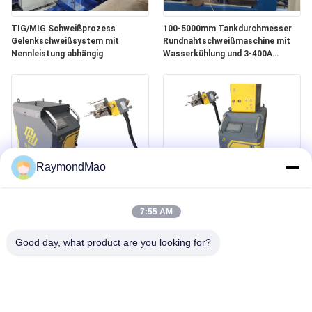
TIG/MIG Schweißprozess
100-5000mm Tankdurchmesser
Gelenkschweißsystem mit
Rundnahtschweißmaschine mit
Nennleistung abhängig
Wasserkühlung und 3-400A
Schweißleistung
RaymondMao
Wassergekühlte
400Amp Schlauch-zu-Schlauch-
Schweißmaschine mit 0-360°-
Schweißmaschine Gewicht 140Kg
7:55 AM
Winkel für alle Positionen
Good day, what product are you looking for?