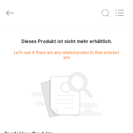
Hyzont(Shanghai)
Industrial
Technologies
Co.,Ltd..
All
Rights
Reserved.
HAUS
Dieses Produkt ist nicht mehr erhältlich.
PRODUKTE
Let's see if there are any related products that interest
you
VIDEOS
ÜBER
UNS
FABRIK-
AUSFLUG