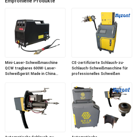
Empfohlene Produkte
QUALITÄTSKONTROLLE
FORDERN
SIE EIN
ZITAT
Mini-Laser-Schweißmaschine
CE-zertifizierte Schlauch-zu-
QCW tragbares 600W-Laser-
Schlauch-Schweißmaschine für
SITEMAP
Schweißgerät Made in China
professionelles Schweißen
Spitzenleistung 1200W
DATENSCHUTZ-
BESTIMMUNGEN