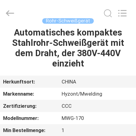
Hyzont(Shanghai)
Industrial
Technologies
Co.,Ltd..
All
Rohr-Schweißgerät
Rights
Reserved.
Automatisches kompaktes
HAUS
Stahlrohr-Schweißgerät mit
PRODUKTE
dem Draht, der 380V-440V
einzieht
VIDEOS
Herkunftsort:
CHINA
ÜBER
Markenname:
Hyzont/Mwelding
UNS
Zertifizierung:
CCC
FABRIK-
Modellnummer:
MWG-170
AUSFLUG
Min Bestellmenge:
1