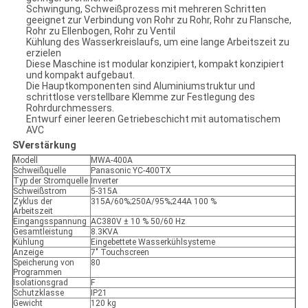
Schwingung, Schweißprozess mit mehreren Schritten
geeignet zur Verbindung von Rohr zu Rohr, Rohr zu Flansche,
Rohr zu Ellenbogen, Rohr zu Ventil
Kühlung des Wasserkreislaufs, um eine lange Arbeitszeit zu
erzielen
Diese Maschine ist modular konzipiert, kompakt konzipiert
und kompakt aufgebaut.
Die Hauptkomponenten sind Aluminiumstruktur und
schrittlose verstellbare Klemme zur Festlegung des
Rohrdurchmessers.
Entwurf einer leeren Getriebeschicht mit automatischem
AVC
S
Verstärkung
Modell
MWA-400A
Schweißquelle
Panasonic YC-400TX
Typ der Stromquelle
Inverter
Schweißstrom
5-315A
Zyklus der
315A/60%;250A/95%;244A 100 %
Arbeitszeit
Eingangsspannung
AC380V ± 10 % 50/60 Hz
Gesamtleistung
8.3KVA
Kühlung
Eingebettete Wasserkühlsysteme
Anzeige
7" Touchscreen
Speicherung von
80
Programmen
Isolationsgrad
F
Schutzklasse
IP21
Gewicht
120 kg