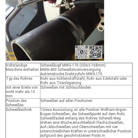
Vollständige
Schweißkopf MWG-170 (OD63-168mm)
Maschine enthalten
MWA-400 Schweißstromversorgung
Automatische Drahtzufuhr MWS-170
Typ des Rohres:
Rohr aus Kohlenstoffstahl, Rohr aus Edelstahl oder
Rohr aus Titanlegierung
mit einer Breite von
Schweißen mit Schlauchboden
nicht mehr als 15
mm
Position des
Schweißen auf allen Positionen
Schweißes:
Schweißtechnik
1Diese Ausrüstung ist alle Position Wolfram-Argon-
Bogen-Schweißen, der Schweißpunkt auf dem Rohr,
Schweißfackel entlang des Rohres Schweiß Weg
drehen eine Woche,einschließlich Flachschweißen,
Auf-/Abschweißen und Oberschweißen mit vier
unterschiedlichen Kräften in unterschiedlicher Position
aufgrund des geschmolzenen Pools in