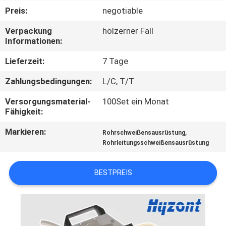
Preis:
negotiable
QUALITÄTSKONTROLLE
Verpackung
hölzerner Fall
Informationen:
FORDERN
Lieferzeit:
7 Tage
SIE EIN
Zahlungsbedingungen:
L/C, T/T
ZITAT
Versorgungsmaterial-
100Set ein Monat
Fähigkeit:
SITEMAP
Markieren:
,
Rohrschweißensausrüstung
Rohrleitungsschweißensausrüstung
DATENSCHUTZ-
BESTIMMUNGEN
BESTPREIS