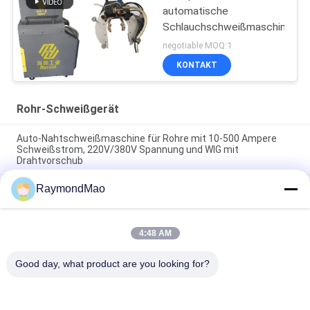
automatische
Schlauchschweißmaschine
negotiable MOQ:1
KONTAKT
Rohr-Schweißgerät
Auto-Nahtschweißmaschine für Rohre mit 10-500 Ampere
Schweißstrom, 220V/380V Spannung und WIG mit
Drahtvorschub
RaymondMao
Automatische Schweißmaschine mit 220V/380V Spannung
und 10-500Amp Schweißstrom für TIG mit Drahtzufuhr
Rohrschweißmaschine mit WIG mit Drahtvorschub 10-500
4:48 AM
Ampere Schweißstrom und Gleichstrommotor für
Hochleistungsrohrfertigung
Good day, what product are you looking for?
Beliebte Kategorien
Alle