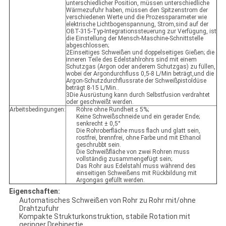
unterschiedlicher Position, müssen unterschiedliche
Wärmezufuhr haben, müssen den Spitzenstrom der
verschiedenen Werte und die Prozessparameter wie
elektrische Lichtbogenspannung, Strom,sind auf der
OBT-315-Typ-Integrationssteuerung zur Verfügung, ist
die Einstellung der Mensch-Maschine-Schnittstelle
abgeschlossen;
2Einseitiges Schweißen und doppelseitiges Gießen; die
inneren Teile des Edelstahlrohrs sind mit einem
Schutzgas (Argon oder anderem Schutzgas) zu füllen,
wobei der Argondurchfluss 0,5-8 L/Min beträgt,und die
Argon-Schutzdurchflussrate der Schweißpistoldüse
beträgt 8-15 L/Min..
3Die Ausrüstung kann durch Selbstfusion verdrahtet
oder geschweißt werden.
Arbeitsbedingungen:
Röhre ohne Rundheit ≤ 5%;
Keine Schweißschneide und ein gerader Ende;
senkrecht ± 0,5°
Die Rohroberfläche muss flach und glatt sein,
rostfrei, brennfrei, ohne Farbe und mit Ethanol
geschrubbt sein.
Die Schweißfläche von zwei Rohren muss
vollständig zusammengefügt sein;
Das Rohr aus Edelstahl muss während des
einseitigen Schweißens mit Rückbildung mit
Argongas gefüllt werden.
Eigenschaften:
Automatisches Schweißen von Rohr zu Rohr mit/ohne
Drahtzufuhr
Kompakte Strukturkonstruktion, stabile Rotation mit
geringer Drehinertie