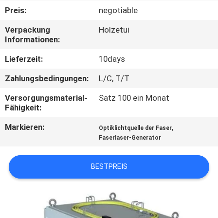
Preis:
negotiable
QUALITÄTSKONTROLLE
Verpackung
Holzetui
Informationen:
FORDERN
Lieferzeit:
10days
SIE EIN
Zahlungsbedingungen:
L/C, T/T
ZITAT
Versorgungsmaterial-
Satz 100 ein Monat
Fähigkeit:
SITEMAP
Markieren:
,
Optiklichtquelle der Faser
Faserlaser-Generator
DATENSCHUTZ-
BESTIMMUNGEN
BESTPREIS