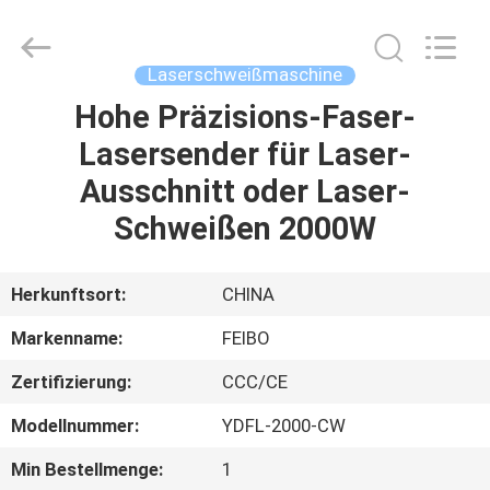
Hyzont(Shanghai)
Industrial
Technologies
Co.,Ltd..
All
Laserschweißmaschine
Rights
Reserved.
Hohe Präzisions-Faser-
HAUS
Lasersender für Laser-
PRODUKTE
Ausschnitt oder Laser-
Schweißen 2000W
VIDEOS
Herkunftsort:
CHINA
ÜBER
Markenname:
FEIBO
UNS
Zertifizierung:
CCC/CE
FABRIK-
Modellnummer:
YDFL-2000-CW
AUSFLUG
Min Bestellmenge:
1