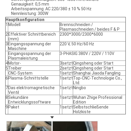
Genauigkeit: 0,5 mm
Arbeitsspannung: AC 220/380 ± 10 % 50 Hz
Nennleistung: 300W
Hauptkonfiguration
1
Modell
Brennschneiden /
Plasmaschneiden / beides F & P
2
Effektiver Schnittbereich
2300*3000/2300*6000
(mm)
3
Eingangsspannung der
220 V, 50 Hz/60 Hz
Maschine
Eingangsspannung der
3-PHASIG 380V / 220V / 110V
Plasmaleistung
4
Motor-
3
setzt
Qingsheng oder Start
5
Treiber
2
setzt
Qingsheng oder Start
CNC-System
1
setzt
Shanghai Jiaoda Fangling
6
Plasma-Schnittstelle
1
setzt
Top-CNC-Technologie Co.,
Ltd.
7
Das elektromagnetische
1
setzt
Ningbo
Ventil
8
Sekundäre
1
setzt
Wuhan Zhige Professional
Entwicklungssoftware
Edition
9
Paket
1
setzt
Selbstschließende
Holzkiste