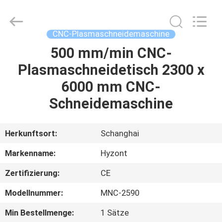
Hyzont(Shanghai)
Industrial
Technologies
Co.,Ltd..
All
CNC-Plasmaschneidemaschine
Rights
Reserved.
500 mm/min CNC-
HAUS
Plasmaschneidetisch 2300 x
PRODUKTE
6000 mm CNC-
Schneidemaschine
VIDEOS
Herkunftsort:
Schanghai
ÜBER
Markenname:
Hyzont
UNS
Zertifizierung:
CE
FABRIK-
Modellnummer:
MNC-2590
AUSFLUG
Min Bestellmenge:
1 Sätze