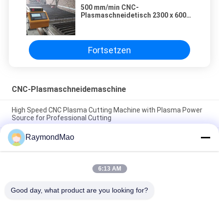
500 mm/min CNC-
Plasmaschneidetisch 2300 x 6000
mm CNC-Schneidemaschine
Fortsetzen
CNC-Plasmaschneidemaschine
High Speed CNC Plasma Cutting Machine with Plasma Power
Source for Professional Cutting
RaymondMao
Plasma Cutter with IP54 Protection Level, 0.5-50mm Cutting
Thickness
CNC Plasma Cutting Table with High Precision Rack And Pinion
6:13 AM
Transmission System, AC220V/380V Power Supply, Working
Humidity 5%-95%RH
Good day, what product are you looking for?
Beliebte Kategorien
Alle