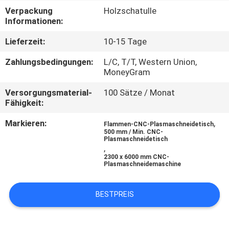
Verpackung
Holzschatulle
QUALITÄTSKONTROLLE
Informationen:
Lieferzeit:
10-15 Tage
FORDERN
Zahlungsbedingungen:
L/C, T/T, Western Union,
SIE EIN
MoneyGram
ZITAT
Versorgungsmaterial-
100 Sätze / Monat
Fähigkeit:
SITEMAP
Markieren:
,
Flammen-CNC-Plasmaschneidetisch
500 mm / Min. CNC-
Plasmaschneidetisch
,
DATENSCHUTZ-
2300 x 6000 mm CNC-
Plasmaschneidemaschine
BESTIMMUNGEN
BESTPREIS