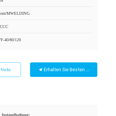
na
zont/MWELDING
/CCC
-40/80/120
Erhalten Sie Besten Preis
n Verbindung
Instandhaltung: