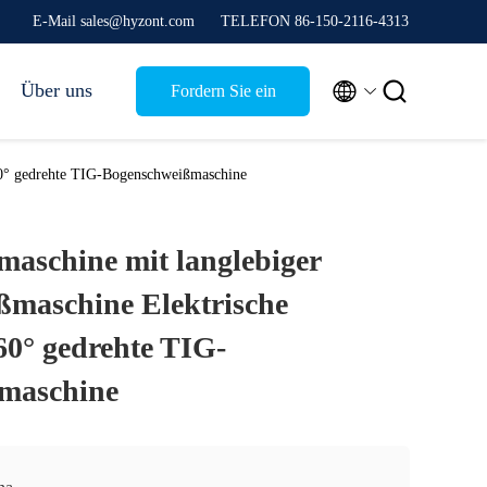
E-Mail sales@hyzont.com
TELEFON 86-150-2116-4313


Über uns
Fordern Sie ein
Zitat
360° gedrehte TIG-Bogenschweißmaschine
maschine mit langlebiger
ßmaschine Elektrische
60° gedrehte TIG-
maschine