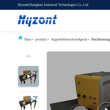
Hyzont(Shanghai) Industrial Technologies Co.,Ltd.
Haus
>
produits
>
Augenhöhlenschweißgerät
>
Hochleistung