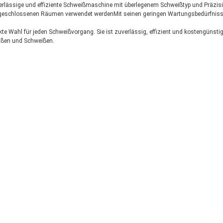
ässige und effiziente Schweißmaschine mit überlegenem Schweißtyp und Präzision.
schlossenen Räumen verwendet werdenMit seinen geringen Wartungsbedürfnissen 
e Wahl für jeden Schweißvorgang. Sie ist zuverlässig, effizient und kostengünsti
ißen und Schweißen.