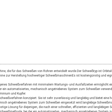
e, die für das Schweißen von Rohren entwickelt wurde.Der Schweißtyp ist Orbital
e zur Herstellung hochwertiger SchweißmaschinenEs ist kostengünstig und eignet 
legenes Schweißverfahren mit minimalem Wartungs- und Ausfallzeiten ermöglicht.ei
der ein automatisiertes, mechanisch angetriebenes System zum Schweißen verwend
uminium und Kupfer.
 Schweißverfahren konzipiert. Sie ist sehr zuverlässig und langlebig und bietet ei
chanisch angetriebenes System zum Schweißen eingesetzt wird.langlebige Schweiß
stige Lösung für diejenigen, die nach einer schnellen, effizienten und langlebig
Schweißmethode, bei der ein automatisiertes, mechanisch angetriebenes System z