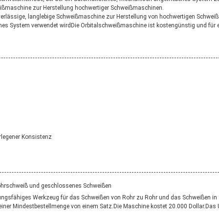
chweißmaschine zur Herstellung hochwertiger Schweißmaschinen.
zuverlässige, langlebige Schweißmaschine zur Herstellung von hochwertigen Schwei
s System verwendet wirdDie Orbitalschweißmaschine ist kostengünstig und für ein
rlegener Konsistenz
Rohrschweiß und geschlossenes Schweißen
ngsfähiges Werkzeug für das Schweißen von Rohr zu Rohr und das Schweißen in Sc
einer Mindestbestellmenge von einem Satz.Die Maschine kostet 20.000 Dollar.Das 