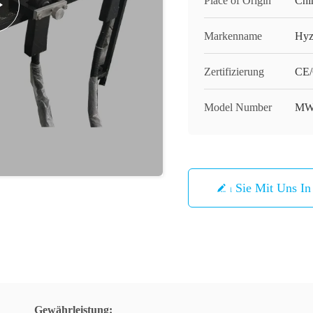
Place of Origin
Chi
Markenname
Hy
Zertifizierung
CE
Model Number
MWF
Treten Sie Mit Uns I
Gewährleistung: