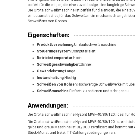
perfekt für diejenigen, die eine zuverlässige, eine langlebige S
Die Orbitalschweißmaschine ist perfekt für diejenigen, die eine 
ein automatisches,für das Schweißen ein mechanisch angetriebene
Schweißens von Rohren.
Eigenschaften:
Produktbezeichnung:
Umlaufschweißmaschine
Steuerungssystem:
Computerisiert
Betriebstemperatur:
Hoch
Schweißgeschwindigkeit:
Schnell.
Gewährleistung:
Lange
Instandhaltung:
Niedrig
Schweißen von Rohren:
Hochwertige Schweißwerke mit übe
Schweißmaschine:
Einfach zu bedienen und sehr genau
Anwendungen:
Die Orbitalschweißmaschine Hyzont MWF-40/80/120: Ideal für 
Die Orbitalschweißmaschine Hyzont MWF-40/80/120 ist ein leistu
gelbe und graue Maschine ist CE/CCC zertifiziert und kommt mit 
Stück/Monat und bietet TT-Zahlungsbedingungen an.