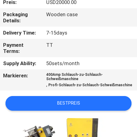
Preis:
USD20000.00
QUALITÄTSKONTROLLE
Packaging
Wooden case
Details:
FORDERN
Delivery Time:
7-15days
SIE EIN
Payment
TT
Terms:
ZITAT
Supply Ability:
50sets/month
SITEMAP
Markieren:
400Amp Schlauch-zu-Schlauch-
Schweißmaschine
,
Profi-Schlauch-zu-Schlauch-Schweißmaschine
DATENSCHUTZ-
BESTIMMUNGEN
BESTPREIS