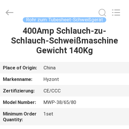
Hyzont(Shanghai)
Industrial
Technologies
Co.,Ltd..
All
Rohr zum Tubesheet-Schweißgerät
Rights
Reserved.
400Amp Schlauch-zu-
HAUS
Schlauch-Schweißmaschine
PRODUKTE
Gewicht 140Kg
VIDEOS
Place of Origin:
China
Markenname:
Hyzont
ÜBER
Zertifizierung:
CE/CCC
UNS
Model Number:
MWP-38/65/80
FABRIK-
Minimum Order
1set
Quantity:
AUSFLUG