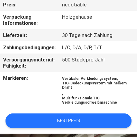
Preis:
negotiable
QUALITÄTSKONTROLLE
Verpackung
Holzgehäuse
Informationen:
FORDERN
Lieferzeit:
30 Tage nach Zahlung
SIE EIN
Zahlungsbedingungen:
L/C, D/A, D/P, T/T
ZITAT
Versorgungsmaterial-
500 Stück pro Jahr
Fähigkeit:
SITEMAP
Markieren:
,
Vertikaler Verkleidungssystem
TIG-Bedeckungssystem mit heißem
Draht
DATENSCHUTZ-
,
Multifunktionale TIG
BESTIMMUNGEN
Verkleidungsschweißmaschine
BESTPREIS