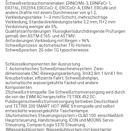
Schweißverbrauchsmaterialien: ERNiCrMo-3, ERNiFeCr-1,
ER316L, ER2594, ERCCoCr-E, ERCCoCr-A, ERNi1, ERCuNi und
andere Drähte mit einem Durchmesser von φ1.2;
Verkleidungsstärke: 1~3 mm/Schicht, mehrschichtige
Verkleidung, Standardverkleidungsstärke 3,2 mm, Fl+2 mm
Verdünnung weniger als 5%;
Qualitätsanforderungen: Flüssigkeitsdurchdringende Prüfungen
gemäß den ASTM-E165- und ASTMV-
Anforderungen.Verkleidung mit Ringen > 96%.
Schweißprozess: automatischer TIG-Hotwire;
Schweißposition: 2G oder 1G typischerweise.
Schlüsselkomponenten der Ausrüstung
1. Automatisches Schweißmaschinensystem: Zwei-
dimensionale CNC-Bewegungsanleitung, 3mX2.8m 1.6mX1.9m
Kreuzbetreiber, effiziente Fahrt, Schweißdrehplan,
automatische wassergekühlte Fackel und andere
Komponenten.
2Schweißstromquelle: Die Schweißstromversorgung wird durch
die von der EWM AG hergestellte TETRIX 452 DC-
Pulsbogenschweißstromversorgung betrieben.Deutschland
und TETRIX 200 SMART HOT WIRE Stromquelle und selbst
entwickelte wassergekühlte Taschenlampe.
3Automatisches Steuerungssystem i-CLAD 100: einschließlich
Hauptsteuerung, Handsteuerung, ICON und MOONS Servo-
Steuerung, CompactLogix 5370 Steuerung.
4Wasserkühlsystem: Wasserkühlsystem mit konstanter