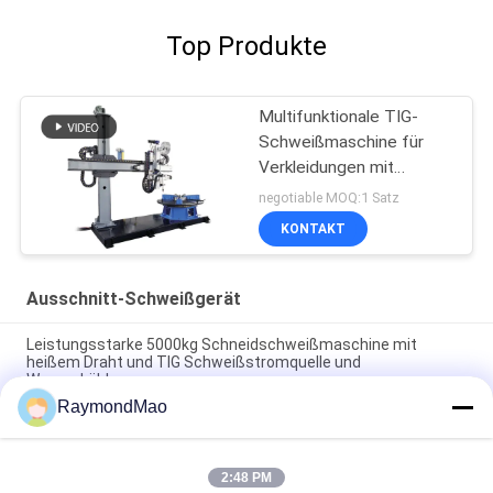
Top Produkte
Multifunktionale TIG-
Schweißmaschine für
Verkleidungen mit
heißem Draht
negotiable MOQ:1 Satz
KONTAKT
Ausschnitt-Schweißgerät
Leistungsstarke 5000kg Schneidschweißmaschine mit
heißem Draht und TIG Schweißstromquelle und
Wasserkühlung
RaymondMao
Max. 100-500 Schweißstromschneider Schweißmaschine für
Warmdraht TIG M Vertikalverkleidungsanwendungen
2:48 PM
5000 kg Kapazität Schneidschweißmaschine mit 220V/380V