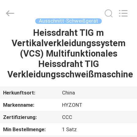
Hyzont(Shanghai)
Industrial
Technologies
Co.,Ltd..
All
Ausschnitt-Schweißgerät
Rights
Reserved.
Heissdraht TIG m
HAUS
Vertikalverkleidungssystem
PRODUKTE
(VCS) Multifunktionales
Heissdraht TIG
VIDEOS
Verkleidungsschweißmaschine
ÜBER
Herkunftsort:
China
UNS
Markenname:
HYZONT
Zertifizierung:
CCC
FABRIK-
AUSFLUG
Min Bestellmenge:
1 Satz