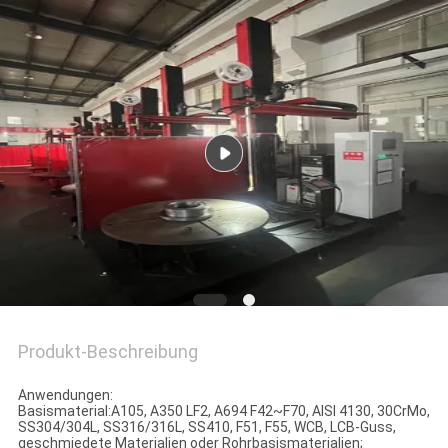
Produkt-Beschreibung
Anwendungen:
Basismaterial:A105, A350 LF2, A694 F42~F70, AISI 4130, 30CrMo,
SS304/304L, SS316/316L, SS410, F51, F55, WCB, LCB-Guss,
geschmiedete Materialien oder Rohrbasismaterialien;